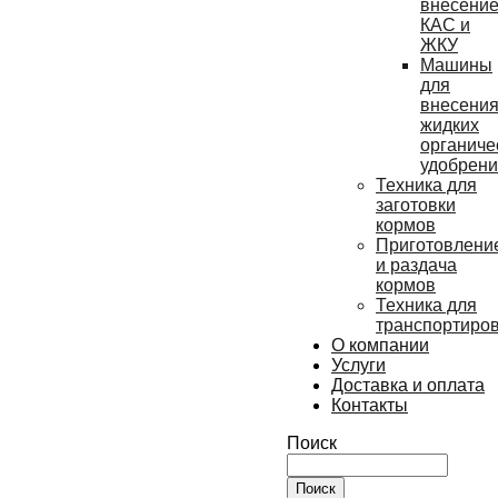
внесени
КАС и
ЖКУ
Машины
для
внесени
жидких
органиче
удобрен
Техника для
заготовки
кормов
Приготовлени
и раздача
кормов
Техника для
транспортиро
О компании
Услуги
Доставка и оплата
Контакты
Поиск