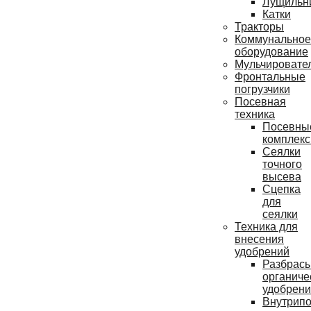
Лущильн
Катки
Тракторы
Коммунальное
оборудование
Мульчировате
Фронтальные
погрузчики
Посевная
техника
Посевны
комплек
Сеялки
точного
высева
Сцепка
для
сеялки
Техника для
внесения
удобрений
Разбрас
органиче
удобрен
Внутрип