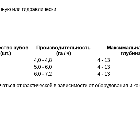
в
чную или гидравлически
ство зубов
Производительность
Максимальна
(шт.)
(га / ч)
глубина
4,0 - 4,8
4 - 13
5,0 - 6,0
4 - 13
6,0 - 7,2
4 - 13
ичаться от фактической в зависимости от оборудования и к