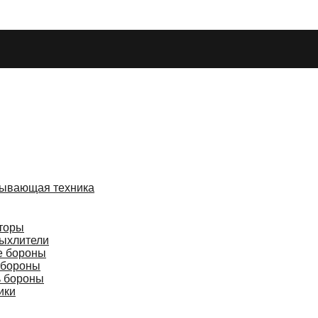
ывающая техника
торы
ыхлители
е бороны
 бороны
ь бороны
ики