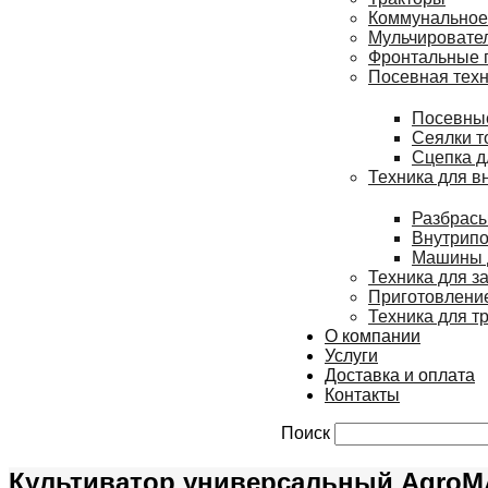
Коммунальное
Мульчировате
Фронтальные п
Посевная тех
Посевны
Сеялки т
Сцепка д
Техника для в
Разбрасы
Внутрипо
Машины д
Техника для з
Приготовление
Техника для т
О компании
Услуги
Доставка и оплата
Контакты
Поиск
Культиватор универсальный AgroM