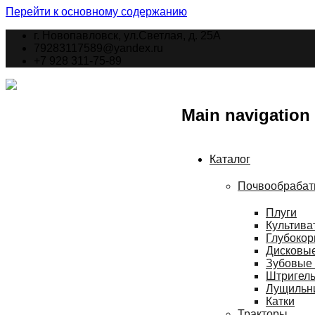
Перейти к основному содержанию
г. Новопавловск, ул.Светлая, д. 25А
79283117589@yandex.ru
+7 928 311-75-89
Main navigation
Каталог
Почвообрабат
Плуги
Культива
Глубокор
Дисковы
Зубовые
Штригел
Лущильн
Катки
Тракторы