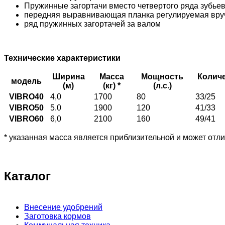
Пружинные загортачи вместо четвертого ряда зубье
передняя выравнивающая планка регулируемая вру
ряд пружинных загортачей за валом
Технические характеристики
Ширина
Масса
Мощность
Количе
модель
(м)
(кг) *
(л.с.)
VIBRO40
4,0
1700
80
33/25
VIBRO50
5.0
1900
120
41/33
VIBRO60
6,0
2100
160
49/41
* указанная масса является приблизительной и может отл
Каталог
Внесение удобрений
Заготовка кормов