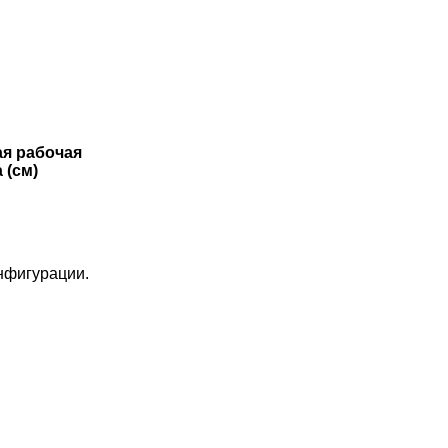
я рабочая
 (см)
онфигурации.