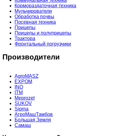
Коммунальная техника
Кормораздаточная техника
Мульчирователи
Обработка почвы
Посевная техника
Прицепы
Прицепы и полуприцепы
Трактора
Фронтальный погрузчики
Производители
AgroMASZ
EXPOM
INO
ITM
Meprozet
SUKOV
Sipma
АгроМашТамбов
Большая Земля
Самаш