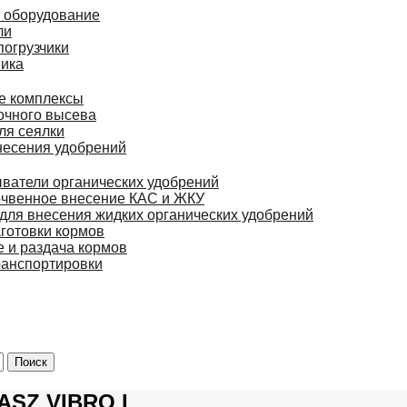
 оборудование
ли
огрузчики
ника
е комплексы
очного высева
ля сеялки
несения удобрений
ватели органических удобрений
чвенное внесение КАС и ЖКУ
ля внесения жидких органических удобрений
аготовки кормов
 и раздача кормов
ранспортировки
ASZ VIBRO I